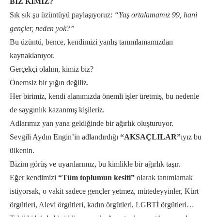
BİZ KİMİZ?
Sık sık şu üzüntüyü paylaşıyoruz:
“
Yaş ortalamamız 99, hani
gençler, neden yok?”
Bu üzüntü, bence, kendimizi yanlış tanımlamamızdan
kaynaklanıyor.
Gerçekçi olalım, kimiz biz?
Önemsiz bir yığın değiliz.
Her birimiz, kendi alanımızda önemli işler üretmiş, bu nedenle
de saygınlık kazanmış kişileriz.
Adlarımız yan yana geldiğinde bir ağırlık oluşturuyor.
Sevgili Aydın Engin’in adlandırdığı
“AKSAÇLILAR”
ıyız bu
ülkenin.
Bizim görüş ve uyarılarımız, bu kimlikle bir ağırlık taşır.
Eğer kendimizi
“Tüm toplumun kesiti”
olarak tanımlamak
istiyorsak, o vakit sadece gençler yetmez, mütedeyyinler, Kürt
örgütleri, Alevi örgütleri, kadın örgütleri, LGBTİ örgütleri…