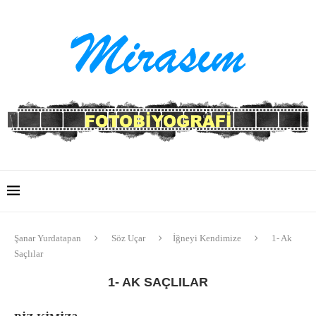
Şanar Yurdatapan
Söz Uçar
İğneyi Kendimize
1- Ak
Saçlılar
1- AK SAÇLILAR