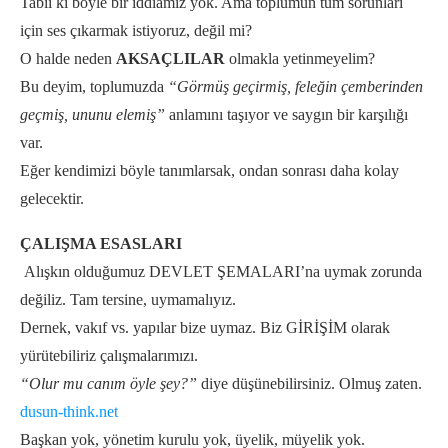
Tabii ki böyle bir iddiamız yok. Ama toplumun tüm sorunları
için ses çıkarmak istiyoruz, değil mi?
O halde neden
AKSAÇLILAR
olmakla yetinmeyelim?
Bu deyim, toplumuzda
“Görmüş geçirmiş, feleğin çemberinden
geçmiş, ununu elemiş”
anlamını taşıyor ve saygın bir karşılığı
var.
Eğer kendimizi böyle tanımlarsak, ondan sonrası daha kolay
gelecektir.
ÇALIŞMA ESASLARI
Alışkın olduğumuz DEVLET ŞEMALARI’na uymak zorunda
değiliz. Tam tersine, uymamalıyız.
Dernek, vakıf vs. yapılar bize uymaz. Biz GİRİŞİM olarak
yürütebiliriz çalışmalarımızı.
“Olur mu canım öyle şey?”
diye düşünebilirsiniz. Olmuş zaten.
dusun-think.net
Başkan yok, yönetim kurulu yok, üyelik, müyelik yok.