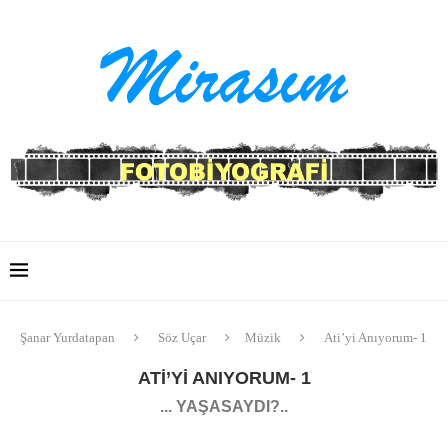
Şanar Yurdatapan
Söz Uçar
Müzik
Ati’yi Anıyorum- 1
ATI’YI ANIYORUM- 1
... YAŞASAYDI?..