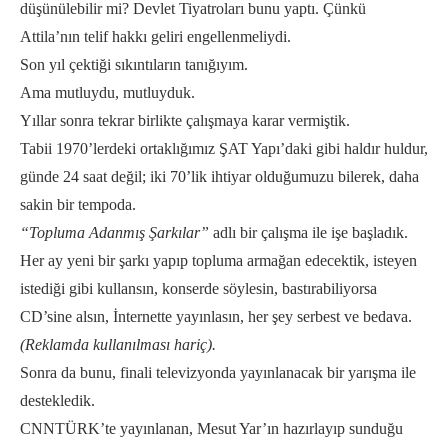
düşünülebilir mi? Devlet Tiyatroları bunu yaptı. Çünkü
Attila’nın telif hakkı geliri engellenmeliydi.
Son yıl çektiği sıkıntıların tanığıyım.
Ama mutluydu, mutluyduk.
Yıllar sonra tekrar birlikte çalışmaya karar vermiştik.
Tabii 1970’lerdeki ortaklığımız ŞAT Yapı’daki gibi haldır huldur,
günde 24 saat değil; iki 70’lik ihtiyar olduğumuzu bilerek, daha
sakin bir tempoda.
“Topluma Adanmış Şarkılar”
adlı bir çalışma ile işe başladık.
Her ay yeni bir şarkı yapıp topluma armağan edecektik, isteyen
istediği gibi kullansın, konserde söylesin, bastırabiliyorsa
CD’sine alsın, İnternette yayınlasın, her şey serbest ve bedava.
(Reklamda kullanılması hariç).
Sonra da bunu, finali televizyonda yayınlanacak bir yarışma ile
destekledik.
CNNTÜRK’te yayınlanan, Mesut Yar’ın hazırlayıp sunduğu