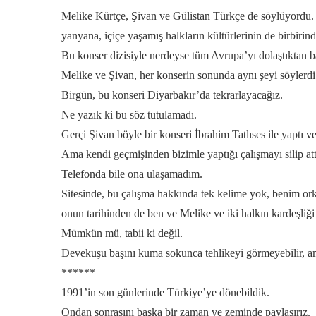
Melike Kürtçe, Şivan ve Gülistan Türkçe de söylüyordu. He
yanyana, içiçe yaşamış halkların kültürlerinin de birbiri
Bu konser dizisiyle nerdeyse tüm Avrupa’yı dolaştıktan ba
Melike ve Şivan, her konserin sonunda aynı şeyi söylerdi
Birgün, bu konseri Diyarbakır’da tekrarlayacağız.
Ne yazık ki bu söz tutulamadı.
Gerçi Şivan böyle bir konseri İbrahim Tatlıses ile yaptı ve t
Ama kendi geçmişinden bizimle yaptığı çalışmayı silip att
Telefonda bile ona ulaşamadım.
Sitesinde, bu çalışma hakkında tek kelime yok, benim orkes
onun tarihinden de ben ve Melike ve iki halkın kardeşliği 
Mümkün mü, tabii ki değil.
Devekuşu başını kuma sokunca tehlikeyi görmeyebilir, 
******
1991’in son günlerinde Türkiye’ye dönebildik.
Ondan sonrasını başka bir zaman ve zeminde paylaşırız.