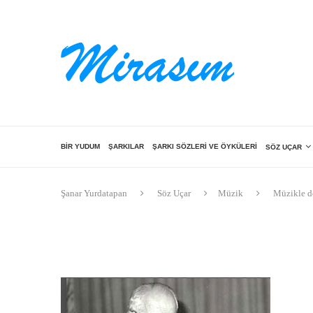
BIR YUDUM
ŞARKILAR
ŞARKI SÖZLERI VE ÖYKÜLERI
SÖZ UÇAR
Şanar Yurdatapan
Söz Uçar
Müzik
Müzikle do