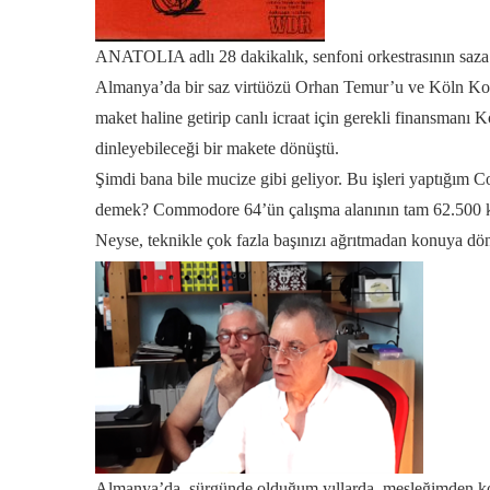
ANATOLIA adlı 28 dakikalık, senfoni orkestrasının saza e
Almanya’da bir saz virtüözü Orhan Temur’u ve Köln Kons
maket haline getirip canlı icraat için gerekli finansma
dinleyebileceği bir makete dönüştü.
Şimdi bana bile mucize gibi geliyor. Bu işleri yaptığım
demek? Commodore 64’ün çalışma alanının tam 62.500 ka
Neyse, teknikle çok fazla başınızı ağrıtmadan konuya dö
Almanya’da, sürgünde olduğum yıllarda, mesleğimden kop