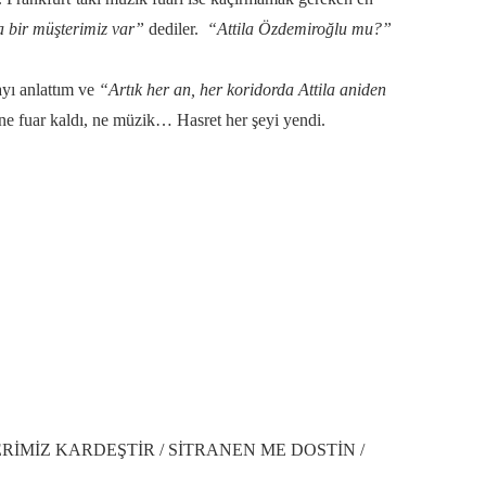
a bir müşterimiz var”
dediler.
“Attila Özdemiroğlu mu?”
layı anlattım ve
“Artık her an, her koridorda Attila aniden
ne fuar kaldı, ne müzik… Hasret her şeyi yendi.
z TÜRKÜLERİMİZ KARDEŞTİR / SİTRANEN ME DOSTİN /