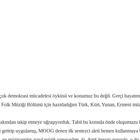
k demokrasi mücadelesi öyküsü ve konumuz bu değil. Gerçi hayatımızı
 Folk Müziği Bölümü için hazırladığım Türk, Kürt, Yunan, Ermeni müzik
 yakından takip etmeye uğraşıyorduk. Tabii bu konuda önde oluşumuzu h
i getirip uygulamış, MOOG denen ilk sentezci aleti hemen kullanmaya b
, ne müzisyenler, nasıl müzik yapacağım ki. Artık herşey parayla, o da