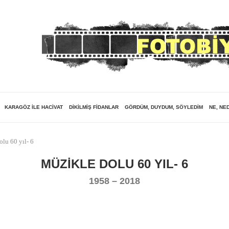
KARAGÖZ ILE HACIVAT
DIKILMIŞ FIDANLAR
GÖRDÜM, DUYDUM, SÖYLEDIM
NE, NE
lu 60 yıl- 6
MÜZIKLE DOLU 60 YIL- 6
1958 – 2018