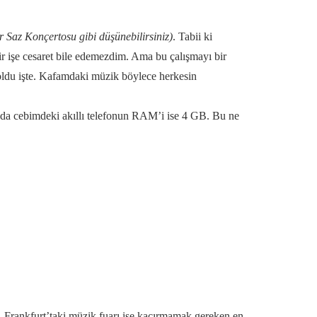
r Saz Konçertosu gibi düşünebilirsiniz)
. Tabii ki
 işe cesaret bile edemezdim. Ama bu çalışmayı bir
oldu işte. Kafamdaki müzik böylece herkesin
nda cebimdeki akıllı telefonun RAM’i ise 4 GB. Bu ne
Frankfurt’taki müzik fuarı ise kaçırmamak gereken en