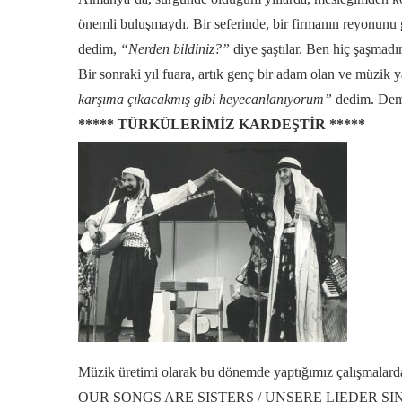
önemli buluşmaydı. Bir seferinde, bir firmanın reyonunu 
dedim,
“Nerden bildiniz?”
diye şaştılar. Ben hiç şaşmadı
Bir sonraki yıl fuara, artık genç bir adam olan ve müzi
karşıma çıkacakmış gibi heyecanlanıyorum”
dedim. Deme
***** TÜRKÜLERİMİZ KARDEŞTİR *****
Müzik üretimi olarak bu dönemde yaptığımız çalışma
OUR SONGS ARE SISTERS / UNSERE LIEDER SIND 