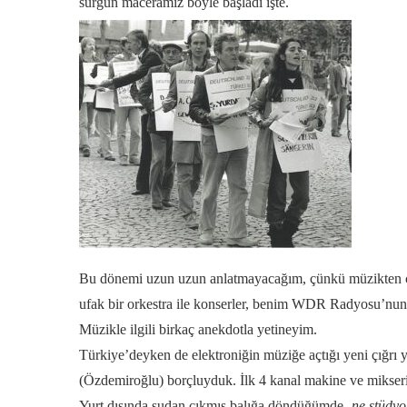
sürgün maceramız böyle başladı işte.
Bu dönemi uzun uzun anlatmayacağım, çünkü müzikten ço
ufak bir orkestra ile konserler, benim WDR Radyosu’nun
Müzikle ilgili birkaç anekdotla yetineyim.
Türkiye’deyken de elektroniğin müziğe açtığı yeni çığrı
(Özdemiroğlu) borçluyduk. İlk 4 kanal makine ve mikser
Yurt dışında sudan çıkmış balığa döndüğümde
-ne stüdyo