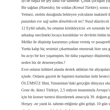
İyi de başka bir şey daha var sahnede. Çoluk çocuğun ya
Bir sağdan
(Hamido),
bir soldan
(Kemal Türkler),
sonra 
Yetmez, otobüs durağında bekleyen yolcuların makineli i
pazardan eve sağ salim dönebilecek mi? Nasıl düzelecek 
12 Eylül sabahı, bu ortamın körükleyicisi
-en sonunda he
arkadaşı meclisteki locaya kuruldular ve devletin bütün k
Melike ile düşünüp kararımızı çoktan vermiş ve pasaportla
Yurtta kalıp hiç sesimizi çıkartmadan oturursak bize sıra
bu acıyı bir kez yaşamıştım, bir daha yaşamayı düşünmüyo
neden biz de denemeyelim.?
Evet onların kültürel alanda destek aldıkları bir altyapıl
içinde. Onların gayreti ile hapisten kurtarılan ünlü bes
ÖLÜMSÜZ filmi, Yunanistan’daki gerçeğin dünyaya ulaştır
Gene de, ikinci Türkiye, 2,5 milyon insanımızla Avrupa
için bir konser turnesi düzenlemek amacıyla 39. doğum
Herşey
-ne yazık ki-
tahmin ettiğimiz gibi gelişti. 10 gün 