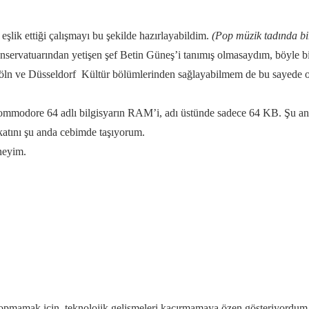
şlik ettiği çalışmayı bu şekilde hazırlayabildim.
(Pop müzik tadında bi
ervatuarından yetişen şef Betin Güneş’i tanımış olmasaydım, böyle bir
nı Köln ve Düsseldorf Kültür bölümlerinden sağlayabilmem de bu sayede 
 Commodore 64 adlı bilgisyarın RAM’i, adı üstünde sadece 64 KB. Şu a
tını şu anda cebimde taşıyorum.
neyim.
mamak için, teknolojik gelişmeleri kaçırmamaya özen gösteriyordum. 