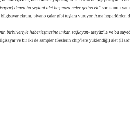
isayzır) denen bu şeytani alet başımıza neler getirecek”
sorusunun yanı
r bilgisayar ekranı, piyano çalar gibi tuşlara vuruyor. Ama hoparlörden d
rinin birbirleriyle haberleşmesine imkan sağlayan-
arayüz’le ve bu saye
isayar ve bir iki de sampler (Seslerin chip’lere yüklendiği) alet (Ha