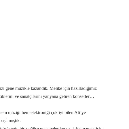
 gene müzikle kazandık. Melike için hazırladığımız
lerini ve sanatçılarını yanyana getiren konserler…
em müziği hem elektroniği çok iyi bilen Ati’ye
aşlamıştık.
 bizde yok-
hiç değilse gelişmelerden uzak kalmamak için