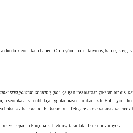
 aldım beklenen kara haberi. Ordu yönetime el koymuş, kardeş kavgasını 
sanki krizi yaratan onlarmış gibi-
çalışan insanlardan çıkaran bir dizi ka
lü sendikalar var oldukça uygulanması da imkansızdı. Enflasyon almış 
ı imkansız hale gelirdi bu kararların. Tek çare darbe yapmak ve emek 
ruk ve sopadan kurşuna terfi etmiş, takır takır birbirini vuruyor.