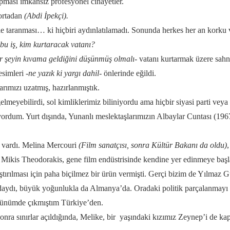
pması imkansız profesyonel cinayetler.
ortadan
(Abdi İpekçi).
le taranması… ki hiçbiri aydınlatılamadı. Sonunda herkes her an korku
bu iş, kim kurtaracak vatanı?
r şeyin kıvama geldiğini düşünmüş olmalı-
vatanı kurtarmak üzere sahne
esimleri
-ne yazık ki yargı dahil-
önlerinde eğildi.
rımızı uzatmış, hazırlanmıştık.
 gelmeyebilirdi, sol kimliklerimiz biliniyordu ama hiçbir siyasi parti v
rdum. Yurt dışında, Yunanlı meslektaşlarımızın Albaylar Cuntası (1967 
arı vardı. Melina Mercouri
(Film sanatçısı, sonra Kültür Bakanı da oldu)
teci Mikis Theodorakis, gene film endüstrisinde kendine yer edinmeye ba
ılması için paha biçilmez bir ürün vermişti. Gerçi bizim de Yılmaz G
’daydı, büyük yoğunlukla da Almanya’da. Oradaki politik parçalanmayı
 günümde çıkmıştım Türkiye’den.
sonra sınırlar açıldığında, Melike, bir yaşındaki kızımız Zeynep’i de ka