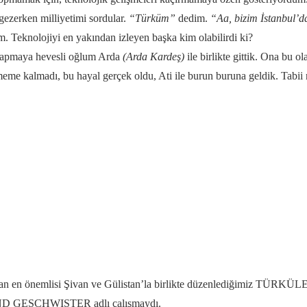
gezerken milliyetimi sordular.
“Türküm”
dedim.
“Aa, bizim İstanbul’d
m. Teknolojiyi en yakından izleyen başka kim olabilirdi ki?
k yapmaya hevesli oğlum Arda
(Arda Kardeş)
ile birlikte gittik. Ona bu o
me kalmadı, bu hayal gerçek oldu, Ati ile burun buruna geldik. Tabii 
lardan en önemlisi Şivan ve Gülistan’la birlikte düzenlediğimi
GESCHWISTER adlı çalışmaydı.