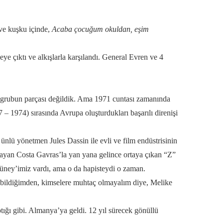
 ve kuşku içinde,
Acaba çocuğum okuldan, eşim
ye çıktı ve alkışlarla karşılandı. General Evren ve 4
eya grubun parçası değildik. Ama 1971 cuntası zamanında
– 1974) sırasında Avrupa oluşturdukları başarılı direnişi
, ünlü yönetmen Jules Dassin ile evli ve film endüstrisinin
şlayan Costa Gavras’la yan yana gelince ortaya çıkan “Z”
üney’imiz vardı, ama o da hapisteydi o zaman.
 bildiğimden, kimselere muhtaç olmayalım diye, Melike
ptığı gibi. Almanya’ya geldi. 12 yıl sürecek gönüllü