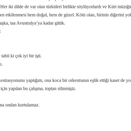
r iki dilde de var olan türküleri birlikte söylüyorlardı ve Kürt müziğin
nden etkilenmesi hem doğal, hem de güzel. Kötü olan, birinin diğerini yo
şka, taa Avustralya’ya kadar gittik.
:
abii ki çok iyi bir işti.
ı.
trasyonunu yaptığım, ona koca bir orkestranın eşlik ettiği kaset de yok.
için yapılan bu çalışma, toptan silinmişiz.
ama ondan kurtulamaz.