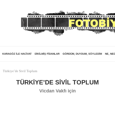
KARAGÖZ ILE HACIVAT
DIKILMIŞ FIDANLAR
GÖRDÜM, DUYDUM, SÖYLEDIM
NE, NE
Türkiye’de Sivil Toplum
TÜRKIYE’DE SIVIL TOPLUM
Vicdan Vakfı için