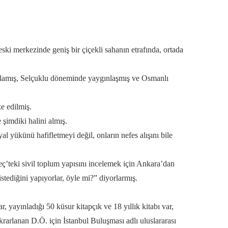
ki merkezinde geniş bir çiçekli sahanın etrafında, ortada
başlamış, Selçuklu döneminde yaygınlaşmış ve Osmanlı
e edilmiş.
 şimdiki halini almış.
al yükünü hafifletmeyi değil, onların nefes alışını bile
ç’teki sivil toplum yapısını incelemek için Ankara’dan
stediğini yapıyorlar, öyle mi?” diyorlarmış.
yayınladığı 50 küsur kitapçık ve 18 yıllık kitabı var,
rarlanan D.Ö. için İstanbul Buluşması adlı uluslararası