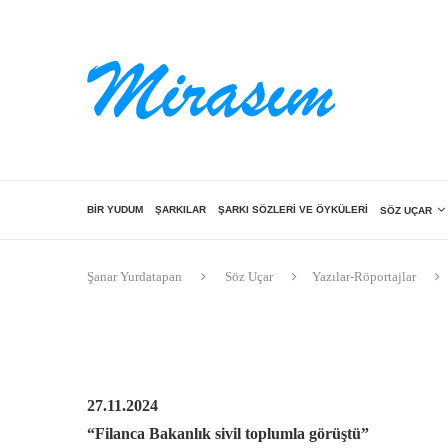
BIR YUDUM
ŞARKILAR
ŞARKI SÖZLERI VE ÖYKÜLERI
SÖZ UÇAR
Şanar Yurdatapan
Söz Uçar
Yazılar-Röportajlar
27.11.2024
“Filanca Bakanlık sivil toplumla görüştü”