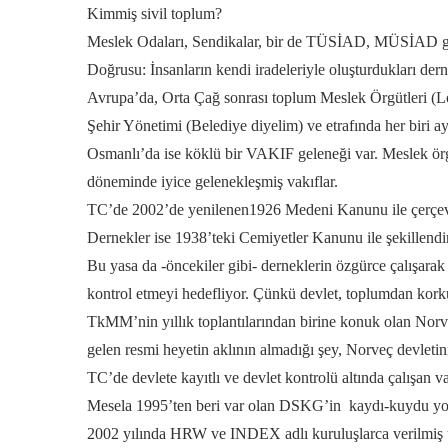
Kimmiş sivil toplum?
Meslek Odaları, Sendikalar, bir de TÜSİAD, MÜSİAD gib
Doğrusu: İnsanların kendi iradeleriyle oluşturdukları dernek
Avrupa’da, Orta Çağ sonrası toplum Meslek Örgütleri (Lon
Şehir Yönetimi (Belediye diyelim) ve etrafında her biri ayr
Osmanlı’da ise köklü bir VAKIF geleneği var. Meslek örgü
döneminde iyice gelenekleşmiş vakıflar.
TC’de 2002’de yenilenen1926 Medeni Kanunu ile çerçevesi 
Dernekler ise 1938’teki Cemiyetler Kanunu ile şekillendiri
Bu yasa da -öncekiler gibi- derneklerin özgürce çalışarak 
kontrol etmeyi hedefliyor. Çünkü devlet, toplumdan korkuyo
TkMM’nin yıllık toplantılarından birine konuk olan Norve
gelen resmi heyetin aklının almadığı şey, Norveç devletini
TC’de devlete kayıtlı ve devlet kontrolü altında çalışan va
Mesela 1995’ten beri var olan DSKG’in kaydı-kuydu yok. Ü
2002 yılında HRW ve INDEX adlı kuruluşlarca verilmiş ulu