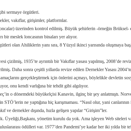
i sermaye örgütleri.
ler, vakıflar, girişimler, platformlar.
calar) üzerinden kontrol edilmiş. Büyük şehirlerin -örneğin Brüksel- es
ı bir meslek loncasının binaları yer alıyor.
tleri olan Ahiliklerin yanı sıra, 8 Yüzyıl ikinci yarısında oluşmaya 
çizilmiş, 1935’te ayrıntılı bir Vakıflar yasası yapılmış, 2008’de reviz
lmiş. Daha sonra çeşitli yıllarda revize edilen Dernekler Yasası 2004’te
amaçlarını gerçekleştirmek için önlerini açmayı, böylelikle devletin sosy
r, onu kendi varlığına bir tehdit gibi algılıyor.
ç’in o dönemdeki büyükelçisi Kanavin, ilginç bir şey anlatmıştı. Norve
n STÖ’lerin ne yaptığına hiç karışmaması. “Nasıl olur, yani canlarının i
kıf ve dernekler dışında, hızla gelişen yapılar “Girişim”ler.
yeliği,Başkanı, yönetim kurulu da yok. Ama işleyen Web siteleri var, 
slararası ödülleri var. 1977’den Pandemi’ye kadar her iki yılda bir tek